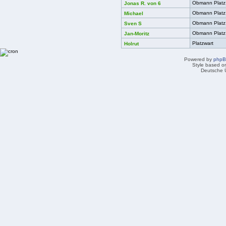
Obmann Platz
Jonas R. von 6
Obmann Platz
Michael
Obmann Platz
Sven S
Obmann Platz
Jan-Moritz
Platzwart
Holrut
Powered by
php
Style based on
Deutsche 