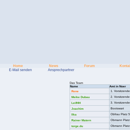
Home
News
Forum
Konta
E-Mail senden
Ansprechpartner
Das Team
Name
Amt in Noer
1. Vorsitzende
Rene
2. Vorsitzende
Meike Dubau
3. Vorsitzend
LeifHH
Bootswart
Joachim
Obfrau Platz 5
Ilka
Obmann Platz
Rainer Matern
Obmann Platz
torge.du