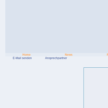
Home
News
E-Mail senden
Ansprechpartner
campingverein ostsee dauercampi
ostsee günstiger dauercampingplat
an der ostsee suche saisoncamping