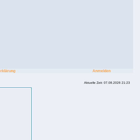
rklärung
Anmelden
Aktuelle Zeit: 07.08.2026 21:23
amilienfreundlicher campingplatz
g-holstein suche dauercampingplatz
 norden camping im dänischen wohld