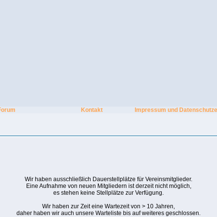
Forum
Kontakt
Impressum und Datenschutze
ng am strand dauercamping ostsee dauercampingplatz an der ostsee dauercampingplatz ostsee dauercampingplatz schleswig holstein dauercampingplatz schleswig-holstein f
z günstiger saisoncampingplatz saisoncamping am strand saisoncamping ostsee saisoncampingplatz ostsee saisoncampingplatz schleswig holstein saisoncampingplatz schleswi
platz an der ostsee camping und surfen camping und kiten freie saisoncampingplätze strand ostsee düne camping im norden campingplatz norddeutschland campingplatz im
eckernförde kiel
Wir haben ausschließlich Dauerstellplätze für Vereinsmitglieder.
Eine Aufnahme von neuen Mitgliedern ist derzeit nicht möglich,
es stehen keine Stellplätze zur Verfügung.
Wir haben zur Zeit eine Wartezeit von > 10 Jahren,
daher haben wir auch unsere Warteliste bis auf weiteres geschlossen.