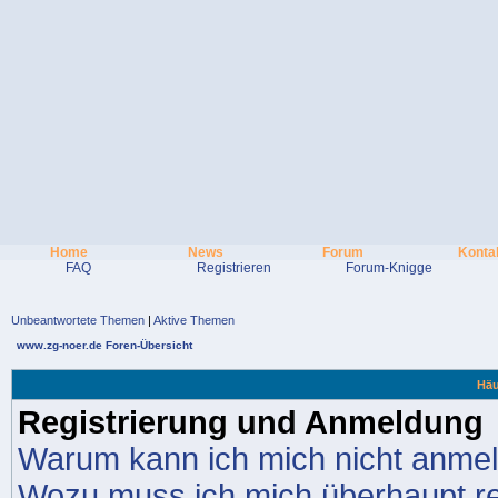
Home
News
Forum
Konta
FAQ
Registrieren
Forum-Knigge
Unbeantwortete Themen
|
Aktive Themen
www.zg-noer.de Foren-Übersicht
Häu
Registrierung und Anmeldung
Warum kann ich mich nicht anme
Wozu muss ich mich überhaupt re