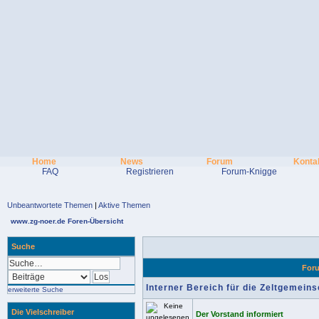
Home
News
Forum
Konta
FAQ
Registrieren
Forum-Knigge
Unbeantwortete Themen
|
Aktive Themen
www.zg-noer.de Foren-Übersicht
Suche
For
Interner Bereich für die Zeltgemein
erweiterte Suche
Die Vielschreiber
Der Vorstand informiert