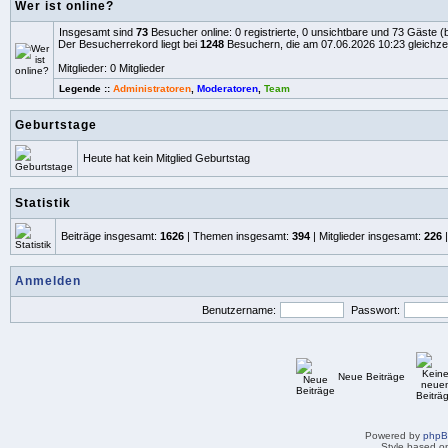
Wer ist online?
Insgesamt sind
73
Besucher online: 0 registrierte, 0 unsichtbare und 73 Gäste (
Der Besucherrekord liegt bei
1248
Besuchern, die am 07.06.2026 10:23 gleichzei
Mitglieder: 0 Mitglieder
Legende ::
Administratoren
,
Moderatoren
,
Team
Geburtstage
Heute hat kein Mitglied Geburtstag
Statistik
Beiträge insgesamt:
1626
| Themen insgesamt:
394
| Mitglieder insgesamt:
226
|
Anmelden
Benutzername:
Passwort:
Neue Beiträge
Powered by
php
Style based on