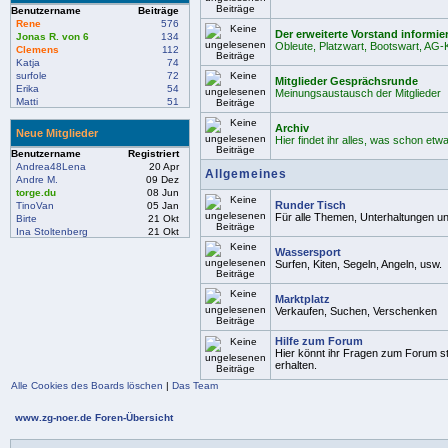
Benutzername
Beiträge
Rene
576
Der erweiterte Vorstand informier
Jonas R. von 6
134
Obleute, Platzwart, Bootswart, AG
Clemens
112
Katja
74
surfole
72
Mitglieder Gesprächsrunde
Erika
54
Meinungsaustausch der Mitglieder
Matti
51
Archiv
Neue Mitglieder
Hier findet ihr alles, was schon etwas
Benutzername
Registriert
Andrea48Lena
20 Apr
Allgemeines
Andre M.
09 Dez
torge.du
08 Jun
Runder Tisch
TinoVan
05 Jan
Für alle Themen, Unterhaltungen un
Birte
21 Okt
Ina Stoltenberg
21 Okt
Wassersport
Surfen, Kiten, Segeln, Angeln, usw.
Marktplatz
Verkaufen, Suchen, Verschenken
Hilfe zum Forum
Hier könnt ihr Fragen zum Forum st
erhalten.
Alle Cookies des Boards löschen
|
Das Team
www.zg-noer.de Foren-Übersicht