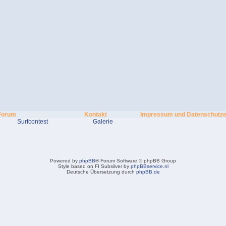
Forum
Kontakt
Impressum und Datenschutze
Surfcontest
Galerie
Powered by
phpBB
® Forum Software © phpBB Group
Style based on FI Subsilver by
phpBBservice.nl
Deutsche Übersetzung durch
phpBB.de