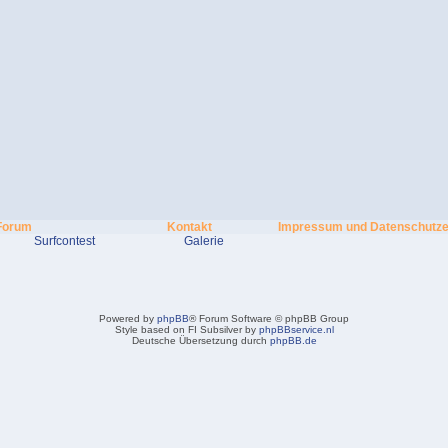
Forum
Kontakt
Impressum und Datenschutze
Surfcontest
Galerie
Powered by
phpBB
® Forum Software © phpBB Group
Style based on FI Subsilver by
phpBBservice.nl
Deutsche Übersetzung durch
phpBB.de