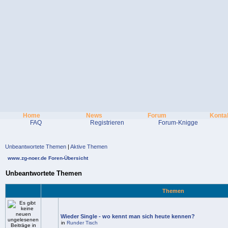
Home
News
Forum
Konta
FAQ
Registrieren
Forum-Knigge
Unbeantwortete Themen
|
Aktive Themen
www.zg-noer.de Foren-Übersicht
Unbeantwortete Themen
Themen
Wieder Single - wo kennt man sich heute kennen?
in
Runder Tisch