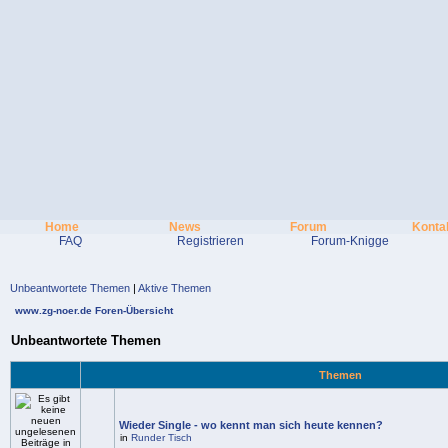
Home
News
Forum
Konta
FAQ
Registrieren
Forum-Knigge
Unbeantwortete Themen
|
Aktive Themen
www.zg-noer.de Foren-Übersicht
Unbeantwortete Themen
Themen
Wieder Single - wo kennt man sich heute kennen?
in
Runder Tisch