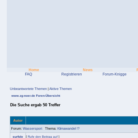
Home
News
FAQ
Registrieren
Forum-Knigge
Unbeantwortete Themen
|
Aktive Themen
www.zg-noer.de Foren-Übersicht
Die Suche ergab 50 Treffer
Autor
Forum:
Wassersport
Thema:
Klimawandel !?
surfole
[
Rufe den Beitrag auf
]