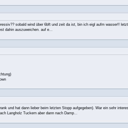
ssiv?? sobald wind über 6bft und zeit da ist, bin ich eigl aufm wasser!! letzt
est dahin auszuweichen. auf e...
chtung)
town
rank und hat dann lieber beim letzten Stopp aufgegeben). War ein sehr intere
nach Langholz Tuckern aber dann nach Damp...