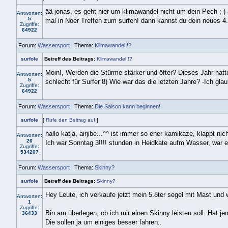
ää jonas, es geht hier um klimawandel nicht um dein Pech ;-)
Antworten:
5
mal in Noer Treffen zum surfen! dann kannst du dein neues 4.
Zugriffe:
64922
Forum:
Wassersport
Thema:
Klimawandel !?
surfole
Betreff des Beitrags:
Klimawandel !?
Moin!, Werden die Stürme stärker und öfter? Dieses Jahr hatt
Antworten:
5
schlecht für Surfer 8) Wie war das die letzten Jahre? -Ich glau
Zugriffe:
64922
Forum:
Wassersport
Thema:
Die Saison kann beginnen!
surfole
[
Rufe den Beitrag auf
]
hallo katja, airjibe...^^ ist immer so eher kamikaze, klappt ni
Antworten:
26
Ich war Sonntag 3!!!! stunden in Heidkate aufm Wasser, war ei
Zugriffe:
534207
Forum:
Wassersport
Thema:
Skinny?
surfole
Betreff des Beitrags:
Skinny?
Hey Leute, ich verkaufe jetzt mein 5.8ter segel mit Mast und 
Antworten:
1
Zugriffe:
Bin am überlegen, ob ich mir einen Skinny leisten soll. Hat 
36433
Die sollen ja um einiges besser fahren..