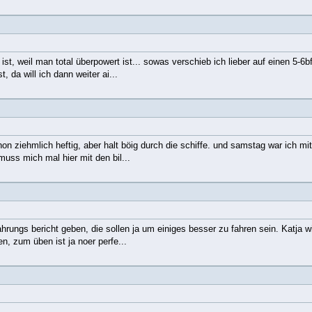
t, weil man total überpowert ist... sowas verschieb ich lieber auf einen 5-6b
, da will ich dann weiter ai...
on ziehmlich heftig, aber halt böig durch die schiffe. und samstag war ich mit
uss mich mal hier mit den bil...
rungs bericht geben, die sollen ja um einiges besser zu fahren sein. Katja wil
n, zum üben ist ja noer perfe...