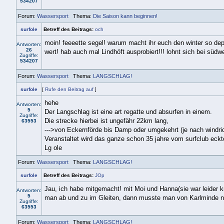
534207
Forum:
Wassersport
Thema:
Die Saison kann beginnen!
surfole
Betreff des Beitrags:
och
moin! feeeette segel! warum macht ihr euch den winter so depre
Antworten:
26
wert! hab auch mal Lindhöft ausprobiert!!! lohnt sich bei südw
Zugriffe:
534207
Forum:
Wassersport
Thema:
LANGSCHLAG!
surfole
[
Rufe den Beitrag auf
]
hehe
Antworten:
5
Der Langschlag ist eine art regatte und absurfen in einem.
Zugriffe:
Die strecke hierbei ist ungefähr 22km lang,
63553
--->von Eckernförde bis Damp oder umgekehrt (je nach windri
Veranstaltet wird das ganze schon 35 jahre vom surfclub eck
Lg ole
Forum:
Wassersport
Thema:
LANGSCHLAG!
surfole
Betreff des Beitrags:
JOp
Jau, ich habe mitgemacht! mit Moi und Hanna(sie war leider k
Antworten:
5
man ab und zu im Gleiten, dann musste man von Karlminde 
Zugriffe:
63553
Forum:
Wassersport
Thema:
LANGSCHLAG!