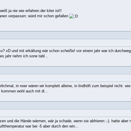
 ja nie wie erfahren der kiter ist!!
sanen verpassen: würd mir schon gefallen
der so? xD und mit erkältung wär schon scheiße! vor einem jahr war ich durchwe
es jahr nehm ich sone tabl...
hrlichmal, in noer wären wir komplett alleine, in lindhöft zum beispiel nicht. w
r kommen wohl auch mit di...
n und die Hände wärmen, wär ja schade, wenn sie abfrieren ;-). hatte aber n
tthemperatur war bei -5 aber durch den win...