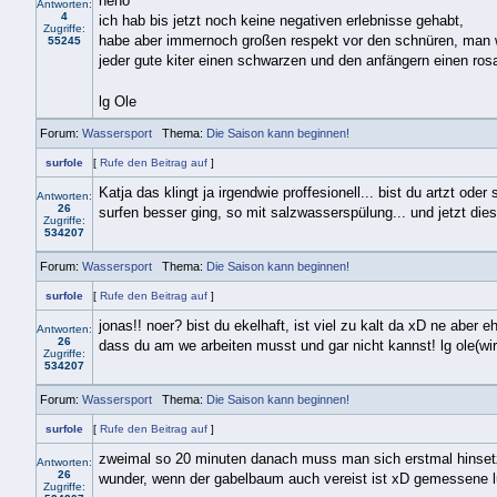
heho
Antworten:
4
ich hab bis jetzt noch keine negativen erlebnisse gehabt,
Zugriffe:
habe aber immernoch großen respekt vor den schnüren, man weiß
55245
jeder gute kiter einen schwarzen und den anfängern einen ro
lg Ole
Forum:
Wassersport
Thema:
Die Saison kann beginnen!
surfole
[
Rufe den Beitrag auf
]
Katja das klingt ja irgendwie proffesionell... bist du artzt o
Antworten:
26
surfen besser ging, so mit salzwasserspülung... und jetzt dies
Zugriffe:
534207
Forum:
Wassersport
Thema:
Die Saison kann beginnen!
surfole
[
Rufe den Beitrag auf
]
jonas!! noer? bist du ekelhaft, ist viel zu kalt da xD ne aber e
Antworten:
26
dass du am we arbeiten musst und gar nicht kannst! lg ole(wi
Zugriffe:
534207
Forum:
Wassersport
Thema:
Die Saison kann beginnen!
surfole
[
Rufe den Beitrag auf
]
zweimal so 20 minuten danach muss man sich erstmal hinsetze
Antworten:
26
wunder, wenn der gabelbaum auch vereist ist xD gemessene luf
Zugriffe: