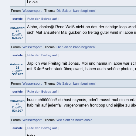
Lg ole
Forum:
Wassersport
Thema:
Die Saison kann beginnen!
surfole
[
Rufe den Beitrag auf
]
Aloho, danke@ Rene Weiß nicht ob das der richtige loop wind is
Antworten:
26
sich Mut ansurfen! Mal gucken ob freitag guter wind in laboe ist
Zugriffe:
534207
Forum:
Wassersport
Thema:
Die Saison kann beginnen!
surfole
[
Rufe den Beitrag auf
]
Jap ich war Freitag mit Jonas, Moi und hanna in laboe war sch
Antworten:
26
mit 3.4m² sehr stark überpowert, haben auch schöne photos, m
Zugriffe:
534207
Forum:
Wassersport
Thema:
Die Saison kann beginnen!
surfole
[
Rufe den Beitrag auf
]
huui schööööön!! du hast skynnis, oder? musst mal einen erfah
Antworten:
26
hab mir auf jedenfall vorgenommen frontloop und airjibe zu übe
Zugriffe:
534207
Forum:
Wassersport
Thema:
Wie sieht es heute aus?
surfole
[
Rufe den Beitrag auf
]