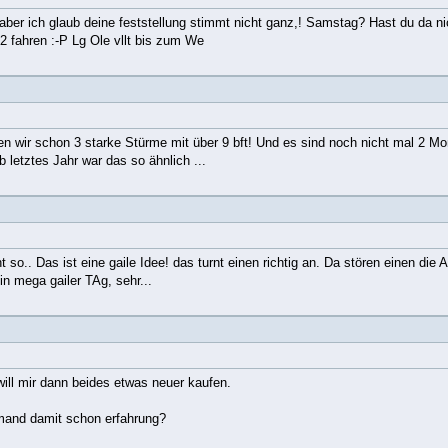
 aber ich glaub deine feststellung stimmt nicht ganz,! Samstag? Hast du da n
2 fahren :-P Lg Ole vllt bis zum We
en wir schon 3 starke Stürme mit über 9 bft! Und es sind noch nicht mal 2 Mo
b letztes Jahr war das so ähnlich ...
cht so.. Das ist eine gaile Idee! das turnt einen richtig an. Da stören einen d
n mega gailer TAg, sehr...
will mir dann beides etwas neuer kaufen.
jemand damit schon erfahrung?