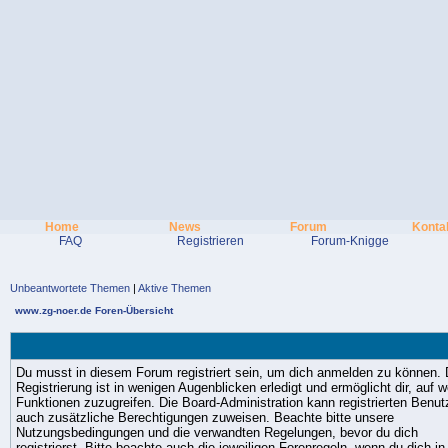
Home
News
Forum
Konta
FAQ
Registrieren
Forum-Knigge
Unbeantwortete Themen
|
Aktive Themen
www.zg-noer.de Foren-Übersicht
Du musst in diesem Forum registriert sein, um dich anmelden zu können. 
Registrierung ist in wenigen Augenblicken erledigt und ermöglicht dir, auf w
Funktionen zuzugreifen. Die Board-Administration kann registrierten Benut
auch zusätzliche Berechtigungen zuweisen. Beachte bitte unsere
Nutzungsbedingungen und die verwandten Regelungen, bevor du dich
registrierst. Bitte beachte auch die jeweiligen Forenregeln, wenn du dich in